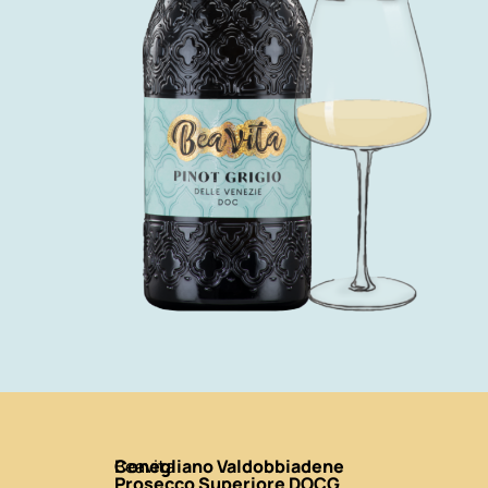
Beavita
Conegliano Valdobbiadene
Prosecco Superiore DOCG