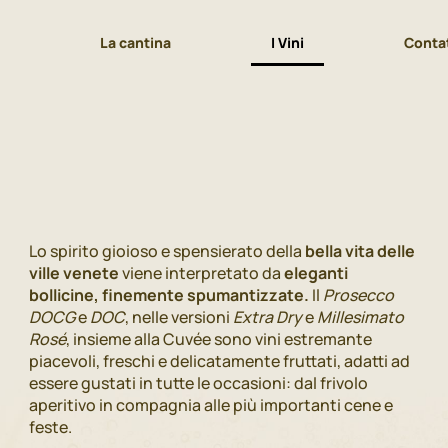
La cantina
I Vini
Contat
Lo spirito gioioso e spensierato della
bella vita delle
ville venete
viene interpretato da
eleganti
bollicine, finemente spumantizzate.
Il
Prosecco
DOCG
e
DOC
, nelle versioni
Extra Dry
e
Millesimato
Rosé
, insieme alla Cuvée sono vini estremante
piacevoli, freschi e delicatamente fruttati, adatti ad
essere gustati in tutte le occasioni: dal frivolo
aperitivo in compagnia alle più importanti cene e
feste.