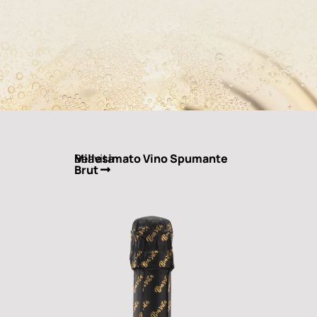
Beavita
Millesimato Vino Spumante
Brut