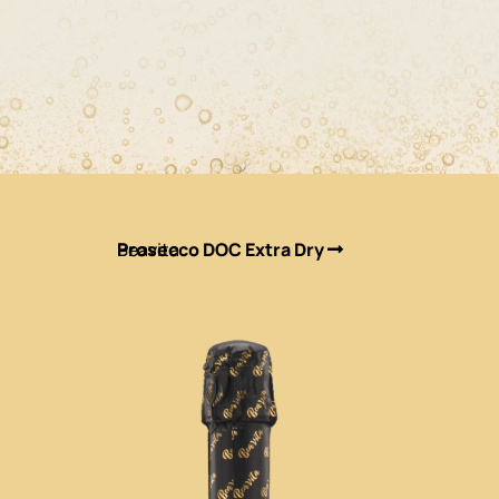
Beavita
Prosecco DOC Extra Dry