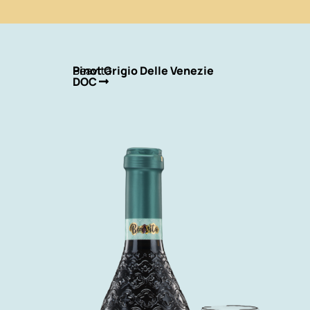
Beavita
Pinot Grigio Delle Venezie
DOC