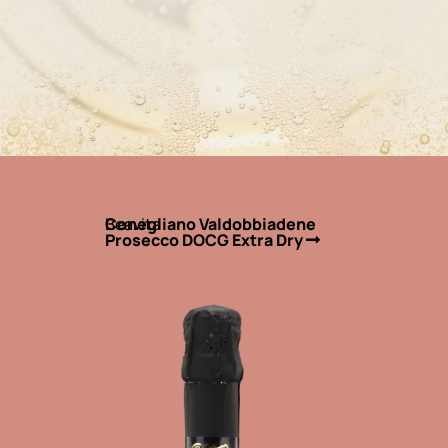
Beavita
Conegliano Valdobbiadene
Prosecco DOCG Extra Dry