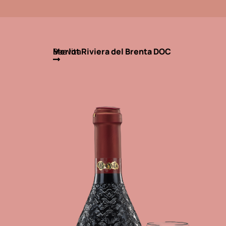
Beavita
Merlot Riviera del Brenta DOC