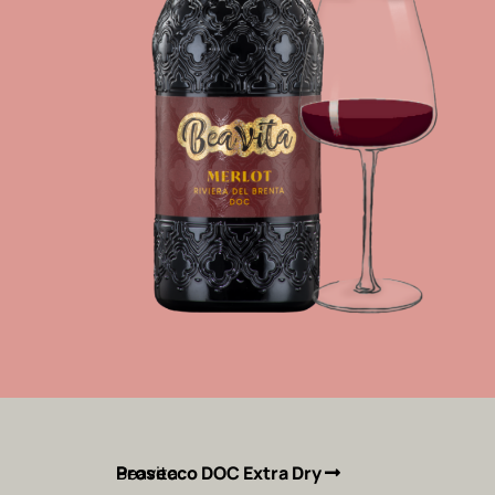
Beavita
Prosecco DOC Extra Dry