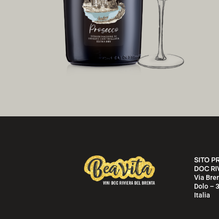
SITO P
DOC RI
Via Bre
Dolo – 
Italia